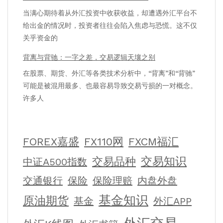
当满心期待着从外汇投资中收获收益，却遭遇外汇平台不
给出金的情况时，投资者往往会陷入焦虑与恐慌。这不仅
关乎资金的
背离与背驰：一字之差，交易逻辑天壤之别
在股票、期货、外汇等各类技术分析中，“背离”和“背驰”
可能是被混用最多、也最容易导致交易亏损的一对概念。
许多人
FOREX嘉盛
FX110网
FXCM福汇
交易知识
交易品种
中证A500指数
交通银行
保险
保险理赔
内盘外盘
基金知识
原油期货
基金
外汇APP