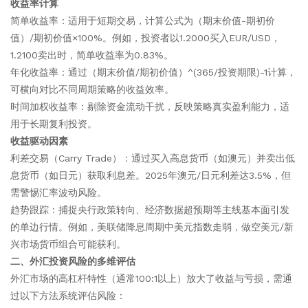
收益率计算
简单收益率：适用于短期交易，计算公式为（期末价值-期初价
值）/期初价值×100%。例如，投资者以1.2000买入EUR/USD，
1.2100卖出时，简单收益率为0.83%。
年化收益率：通过（期末价值/期初价值）^(365/投资期限)-1计算，
可横向对比不同周期策略的收益效率。
时间加权收益率：剔除资金流动干扰，反映策略真实盈利能力，适
用于长期复利投资。
收益驱动因素
利差交易（Carry Trade）：通过买入高息货币（如澳元）并卖出低
息货币（如日元）获取利息差。2025年澳元/日元利差达3.5%，但
需警惕汇率波动风险。
趋势跟踪：捕捉央行政策转向、经济数据超预期等主线基本面引发
的单边行情。例如，美联储降息周期中美元指数走弱，做空美元/新
兴市场货币组合可能获利。
二、外汇投资风险的多维评估
外汇市场的高杠杆特性（通常100:1以上）放大了收益与亏损，需通
过以下方法系统评估风险：