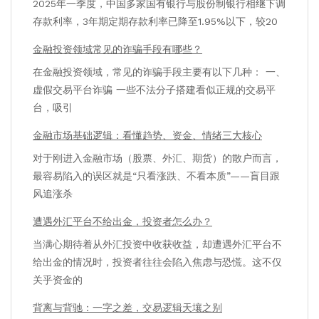
2025年一季度，中国多家国有银行与股份制银行相继下调
存款利率，3年期定期存款利率已降至1.95%以下，较20
金融投资领域常见的诈骗手段有哪些？
在金融投资领域，常见的诈骗手段主要有以下几种： 一、
虚假交易平台诈骗 一些不法分子搭建看似正规的交易平
台，吸引
金融市场基础逻辑：看懂趋势、资金、情绪三大核心
对于刚进入金融市场（股票、外汇、期货）的散户而言，
最容易陷入的误区就是“只看涨跌、不看本质”——盲目跟
风追涨杀
遭遇外汇平台不给出金，投资者怎么办？
当满心期待着从外汇投资中收获收益，却遭遇外汇平台不
给出金的情况时，投资者往往会陷入焦虑与恐慌。这不仅
关乎资金的
背离与背驰：一字之差，交易逻辑天壤之别