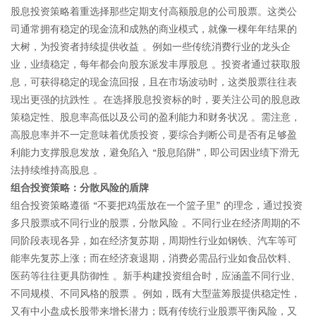
股息投资策略着重选择那些定期支付高额股息的公司股票。这类公
司通常拥有稳定的现金流和成熟的商业模式，就像一棵年年结果的
大树，为投资者持续提供收益 。例如一些传统消费行业的龙头企
业，业绩稳定，每年都会向股东派发丰厚股息 。投资者通过获取股
息，可获得稳定的现金流回报，且在市场波动时，这类股票往往表
现出更强的抗跌性 。在选择股息投资标的时，要关注公司的股息政
策稳定性、股息率高低以及公司的盈利能力和财务状况 。需注意，
高股息率并不一定意味着优质投资，要综合判断公司是否有足够盈
利能力支撑股息发放，避免陷入 “股息陷阱”，即公司因业绩下滑无
法持续维持高股息 。​
组合投资策略：分散风险的盾牌​
组合投资策略遵循 “不要把鸡蛋放在一个篮子里” 的理念，通过投资
多只股票或不同行业的股票，分散风险 。不同行业在经济周期的不
同阶段表现各异，如在经济复苏期，周期性行业如钢铁、汽车等可
能率先复苏上涨；而在经济衰退期，消费必需品行业如食品饮料、
医药等往往更具防御性 。新手构建投资组合时，应涵盖不同行业、
不同规模、不同风格的股票 。例如，既有大型蓝筹股提供稳定性，
又有中小盘成长股带来增长潜力；既有传统行业股票平衡风险，又