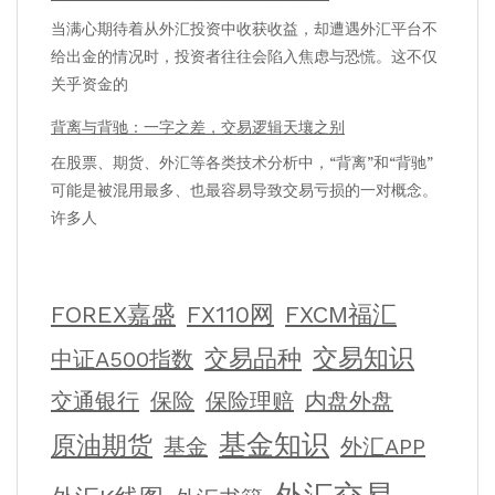
当满心期待着从外汇投资中收获收益，却遭遇外汇平台不
给出金的情况时，投资者往往会陷入焦虑与恐慌。这不仅
关乎资金的
背离与背驰：一字之差，交易逻辑天壤之别
在股票、期货、外汇等各类技术分析中，“背离”和“背驰”
可能是被混用最多、也最容易导致交易亏损的一对概念。
许多人
FOREX嘉盛
FX110网
FXCM福汇
交易知识
交易品种
中证A500指数
交通银行
保险
保险理赔
内盘外盘
基金知识
原油期货
基金
外汇APP