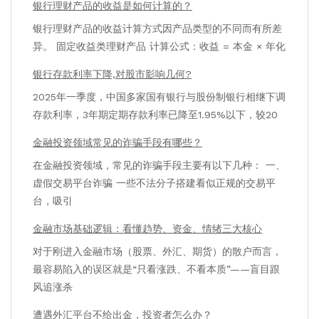
银行理财产品的收益是如何计算的？
银行理财产品的收益计算方式因产品类型的不同而有所差
异。 固定收益类理财产品 计算公式：收益 = 本金 × 年化
银行存款利率下降,对股市影响几何?
2025年一季度，中国多家国有银行与股份制银行相继下调
存款利率，3年期定期存款利率已降至1.95%以下，较20
金融投资领域常见的诈骗手段有哪些？
在金融投资领域，常见的诈骗手段主要有以下几种： 一、
虚假交易平台诈骗 一些不法分子搭建看似正规的交易平
台，吸引
金融市场基础逻辑：看懂趋势、资金、情绪三大核心
对于刚进入金融市场（股票、外汇、期货）的散户而言，
最容易陷入的误区就是“只看涨跌、不看本质”——盲目跟
风追涨杀
遭遇外汇平台不给出金，投资者怎么办？