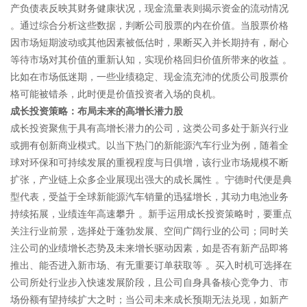
产负债表反映其财务健康状况，现金流量表则揭示资金的流动情况
。通过综合分析这些数据，判断公司股票的内在价值。当股票价格
因市场短期波动或其他因素被低估时，果断买入并长期持有，耐心
等待市场对其价值的重新认知，实现价格回归价值所带来的收益 。
比如在市场低迷期，一些业绩稳定、现金流充沛的优质公司股票价
格可能被错杀，此时便是价值投资者入场的良机。​
成长投资策略：布局未来的高增长潜力股​
成长投资聚焦于具有高增长潜力的公司，这类公司多处于新兴行业
或拥有创新商业模式。以当下热门的新能源汽车行业为例，随着全
球对环保和可持续发展的重视程度与日俱增，该行业市场规模不断
扩张，产业链上众多企业展现出强大的成长属性 。宁德时代便是典
型代表，受益于全球新能源汽车销量的迅猛增长，其动力电池业务
持续拓展，业绩连年高速攀升 。新手运用成长投资策略时，要重点
关注行业前景，选择处于蓬勃发展、空间广阔行业的公司；同时关
注公司的业绩增长态势及未来增长驱动因素，如是否有新产品即将
推出、能否进入新市场、有无重要订单获取等 。买入时机可选择在
公司所处行业步入快速发展阶段，且公司自身具备核心竞争力、市
场份额有望持续扩大之时；当公司未来成长预期无法兑现，如新产