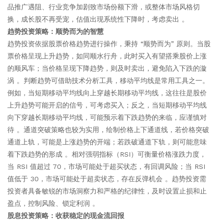
品推广遇阻、行业竞争加剧致市场份额下滑，或整体市场风格切
换，成长股不再受宠，估值出现系统性下降时，考虑卖出 。​
趋势投资策略：顺势而为的智慧​
趋势投资依据股票价格趋势进行操作，秉持 “顺势而为” 原则。当股
票价格呈现上升趋势，如同顺水行舟，此时买入有望搭乘股价上涨
的顺风车；当价格呈现下降趋势，则及时卖出，避免陷入下跌的漩
涡 。判断趋势可借助技术分析工具，移动平均线是常用工具之一。
例如，当短期移动平均线向上穿越长期移动平均线，这往往是股价
上升趋势可能开启的信号，可考虑买入；反之，当短期移动平均线
向下穿越长期移动平均线，可能预示着下跌趋势的来临，应谨慎对
待 。通道突破策略也较为实用，绘制价格上下通道线，若价格突破
通道上轨，可能是上涨趋势的开端；若跌破通道下轨，则可能意味
着下跌趋势的形成 。相对强弱指标（RSI）可衡量价格涨跌力度，
当 RSI 值超过 70，市场可能处于超买状态，有回调风险；当 RSI
值低于 30，市场可能处于超卖状态，存在反弹机会 。趋势投资需
投资者具备敏锐的市场洞察力和严格的纪律性，及时设置止损和止
盈点，控制风险、锁定利润 。​
股息投资策略：收获稳定的现金流回报​