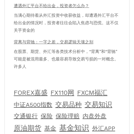
遭遇外汇平台不给出金，投资者怎么办？
当满心期待着从外汇投资中收获收益，却遭遇外汇平台不
给出金的情况时，投资者往往会陷入焦虑与恐慌。这不仅
关乎资金的
背离与背驰：一字之差，交易逻辑天壤之别
在股票、期货、外汇等各类技术分析中，“背离”和“背驰”
可能是被混用最多、也最容易导致交易亏损的一对概念。
许多人
FOREX嘉盛
FX110网
FXCM福汇
交易知识
交易品种
中证A500指数
交通银行
保险
保险理赔
内盘外盘
基金知识
原油期货
基金
外汇APP