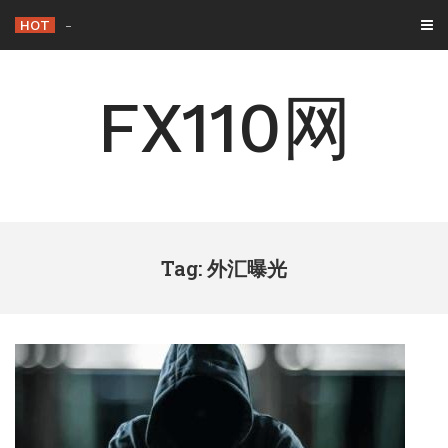
Skip
HOT
背离与背驰：一字之差，交易逻辑天壤之别
to
content
FX110网
Tag: 外汇曝光