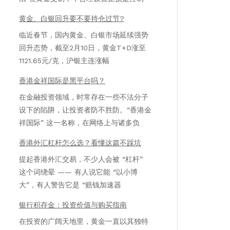
黄金、白银回升要不要持仓过节?
临近春节，国内黄金、白银市场延续强势
回升态势，截至2月10日，黄金T+D涨至
1121.65元/克，沪银主连涨幅
香港金祥国际是黑平台吗？
在金融投资领域，时常存在一些不法分子
设下的陷阱，让投资者防不胜防。“香港金
祥国际” 这一名称，在网络上与诸多负
香港外汇杠杆怎么选？看懂这篇不踩坑
提起香港外汇交易，不少人会被 “杠杆”
这个词绕晕 —— 有人说它能 “以小博
大”，有人警告它是 “赔钱加速器
银行积存金：投资价值与购买指南
在投资的广阔天地里，黄金一直以其独特