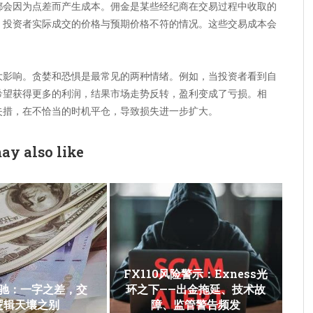
都会因为点差而产生成本。佣金是某些经纪商在交易过程中收取的
，投资者实际成交的价格与预期价格不符的情况。这些交易成本会
大影响。贪婪和恐惧是最常见的两种情绪。例如，当投资者看到自
希望获得更多的利润，结果市场走势反转，盈利变成了亏损。相
失措，在不恰当的时机平仓，导致损失进一步扩大。
ay also like
FX110风险警示：Exness光
驰：一字之差，交
环之下——出金拖延、技术故
逻辑天壤之别
障、监管警告频发