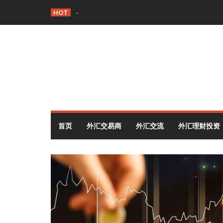
Skip
HOT
背离与背驰：一字之差，交易逻辑天壤之别
to
content
首页
外汇交易商
外汇交流
外汇理财投资