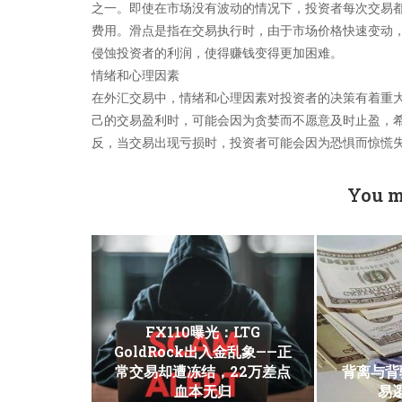
之一。即使在市场没有波动的情况下，投资者每次交易
费用。滑点是指在交易执行时，由于市场价格快速变动
侵蚀投资者的利润，使得赚钱变得更加困难。
情绪和心理因素
在外汇交易中，情绪和心理因素对投资者的决策有着重
己的交易盈利时，可能会因为贪婪而不愿意及时止盈，
反，当交易出现亏损时，投资者可能会因为恐惧而惊慌
You m
FX110曝光：LTG
GoldRock出入金乱象——正
常交易却遭冻结，22万差点
背离与背
血本无归
易