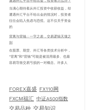
遭遇外汇平台不给出金，投资者怎么办？
当满心期待着从外汇投资中收获收益，却
遭遇外汇平台不给出金的情况时，投资者
往往会陷入焦虑与恐慌。这不仅关乎资金
的
背离与背驰：一字之差，交易逻辑天壤之
别
在股票、期货、外汇等各类技术分析中，
“背离”和“背驰”可能是被混用最多、也最
容易导致交易亏损的一对概念。许多人
FOREX嘉盛
FX110网
FXCM福汇
中证A500指数
交易知识
交易品种