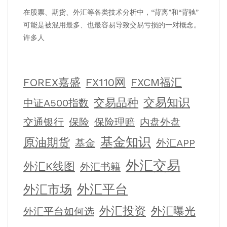
在股票、期货、外汇等各类技术分析中，“背离”和“背驰”
可能是被混用最多、也最容易导致交易亏损的一对概念。
许多人
FOREX嘉盛
FX110网
FXCM福汇
交易知识
交易品种
中证A500指数
交通银行
保险
保险理赔
内盘外盘
基金知识
原油期货
基金
外汇APP
外汇交易
外汇K线图
外汇书籍
外汇平台
外汇市场
外汇投资
外汇曝光
外汇平台如何选