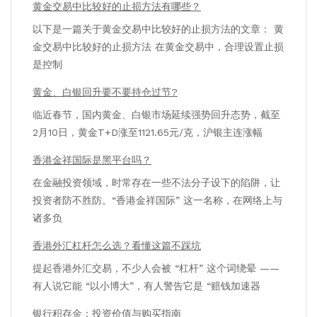
黄金交易中比较好的止损方法有哪些？
以下是一篇关于黄金交易中比较好的止损方法的文章： 黄
金交易中比较好的止损方法 在黄金交易中，合理设置止损
是控制
黄金、白银回升要不要持仓过节?
临近春节，国内黄金、白银市场延续强势回升态势，截至
2月10日，黄金T+D涨至1121.65元/克，沪银主连涨幅
香港金祥国际是黑平台吗？
在金融投资领域，时常存在一些不法分子设下的陷阱，让
投资者防不胜防。“香港金祥国际” 这一名称，在网络上与
诸多负
香港外汇杠杆怎么选？看懂这篇不踩坑
提起香港外汇交易，不少人会被 “杠杆” 这个词绕晕 ——
有人说它能 “以小博大”，有人警告它是 “赔钱加速器
银行积存金：投资价值与购买指南