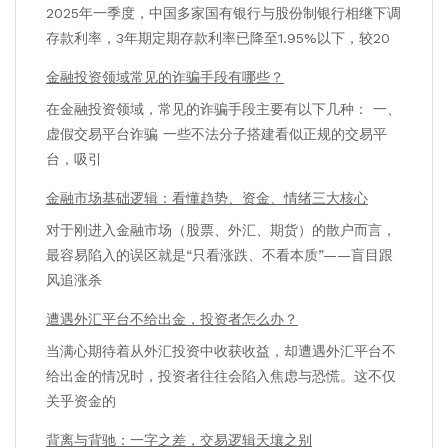
2025年一季度，中国多家国有银行与股份制银行相继下调
存款利率，3年期定期存款利率已降至1.95%以下，较20
金融投资领域常见的诈骗手段有哪些？
在金融投资领域，常见的诈骗手段主要有以下几种： 一、
虚假交易平台诈骗 一些不法分子搭建看似正规的交易平
台，吸引
金融市场基础逻辑：看懂趋势、资金、情绪三大核心
对于刚进入金融市场（股票、外汇、期货）的散户而言，
最容易陷入的误区就是“只看涨跌、不看本质”——盲目跟
风追涨杀
遭遇外汇平台不给出金，投资者怎么办？
当满心期待着从外汇投资中收获收益，却遭遇外汇平台不
给出金的情况时，投资者往往会陷入焦虑与恐慌。这不仅
关乎资金的
背离与背驰：一字之差，交易逻辑天壤之别