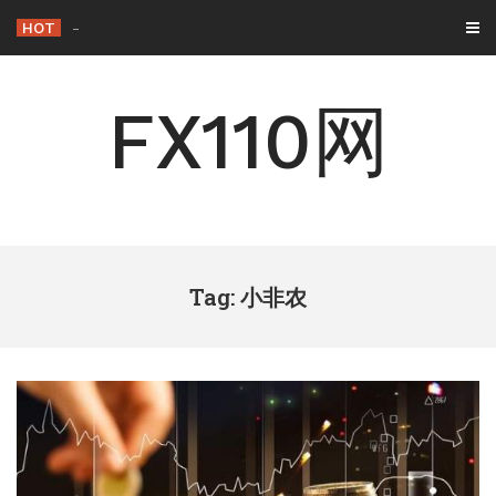
Skip
HOT
背离与背驰：一字之差，交易逻辑天
-
to
content
FX110网
Tag: 小非农