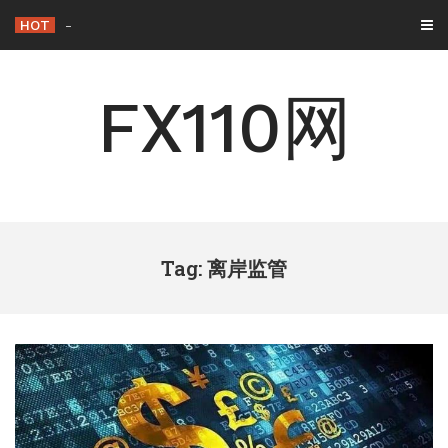
Skip
HOT
背离与背驰：一字之差，交易逻辑天壤之
-
to
content
FX110网
Tag: 离岸监管