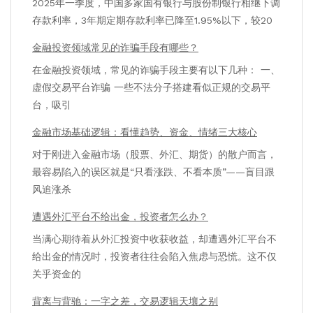
2025年一季度，中国多家国有银行与股份制银行相继下调
存款利率，3年期定期存款利率已降至1.95%以下，较20
金融投资领域常见的诈骗手段有哪些？
在金融投资领域，常见的诈骗手段主要有以下几种： 一、
虚假交易平台诈骗 一些不法分子搭建看似正规的交易平
台，吸引
金融市场基础逻辑：看懂趋势、资金、情绪三大核心
对于刚进入金融市场（股票、外汇、期货）的散户而言，
最容易陷入的误区就是“只看涨跌、不看本质”——盲目跟
风追涨杀
遭遇外汇平台不给出金，投资者怎么办？
当满心期待着从外汇投资中收获收益，却遭遇外汇平台不
给出金的情况时，投资者往往会陷入焦虑与恐慌。这不仅
关乎资金的
背离与背驰：一字之差，交易逻辑天壤之别