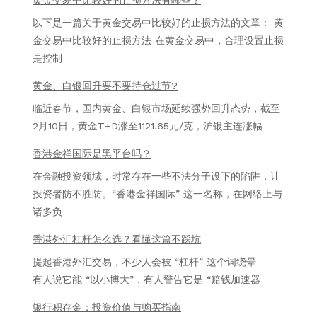
以下是一篇关于黄金交易中比较好的止损方法的文章： 黄
金交易中比较好的止损方法 在黄金交易中，合理设置止损
是控制
黄金、白银回升要不要持仓过节?
临近春节，国内黄金、白银市场延续强势回升态势，截至
2月10日，黄金T+D涨至1121.65元/克，沪银主连涨幅
香港金祥国际是黑平台吗？
在金融投资领域，时常存在一些不法分子设下的陷阱，让
投资者防不胜防。“香港金祥国际” 这一名称，在网络上与
诸多负
香港外汇杠杆怎么选？看懂这篇不踩坑
提起香港外汇交易，不少人会被 “杠杆” 这个词绕晕 ——
有人说它能 “以小博大”，有人警告它是 “赔钱加速器
银行积存金：投资价值与购买指南