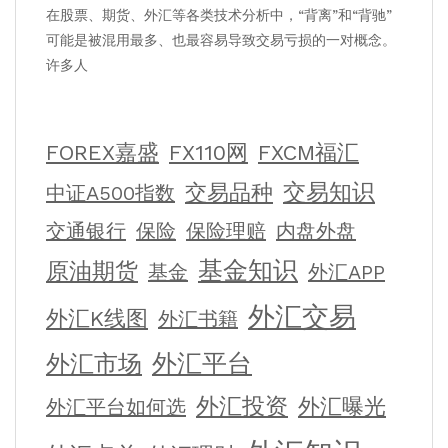
在股票、期货、外汇等各类技术分析中，“背离”和“背驰”
可能是被混用最多、也最容易导致交易亏损的一对概念。
许多人
FOREX嘉盛
FX110网
FXCM福汇
交易知识
交易品种
中证A500指数
交通银行
保险
保险理赔
内盘外盘
基金知识
原油期货
基金
外汇APP
外汇交易
外汇K线图
外汇书籍
外汇平台
外汇市场
外汇投资
外汇曝光
外汇平台如何选