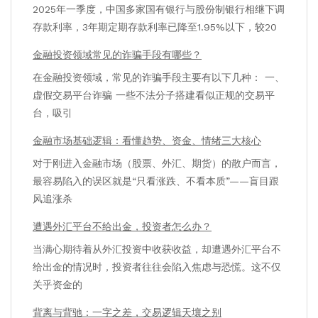
2025年一季度，中国多家国有银行与股份制银行相继下调
存款利率，3年期定期存款利率已降至1.95%以下，较20
金融投资领域常见的诈骗手段有哪些？
在金融投资领域，常见的诈骗手段主要有以下几种： 一、
虚假交易平台诈骗 一些不法分子搭建看似正规的交易平
台，吸引
金融市场基础逻辑：看懂趋势、资金、情绪三大核心
对于刚进入金融市场（股票、外汇、期货）的散户而言，
最容易陷入的误区就是“只看涨跌、不看本质”——盲目跟
风追涨杀
遭遇外汇平台不给出金，投资者怎么办？
当满心期待着从外汇投资中收获收益，却遭遇外汇平台不
给出金的情况时，投资者往往会陷入焦虑与恐慌。这不仅
关乎资金的
背离与背驰：一字之差，交易逻辑天壤之别