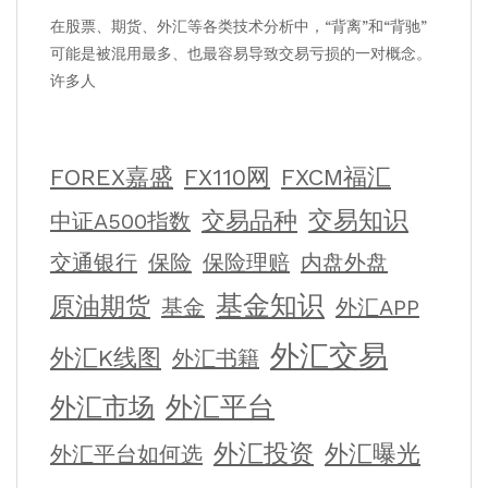
在股票、期货、外汇等各类技术分析中，“背离”和“背驰”
可能是被混用最多、也最容易导致交易亏损的一对概念。
许多人
FOREX嘉盛
FX110网
FXCM福汇
交易知识
交易品种
中证A500指数
交通银行
保险
保险理赔
内盘外盘
基金知识
原油期货
基金
外汇APP
外汇交易
外汇K线图
外汇书籍
外汇平台
外汇市场
外汇投资
外汇曝光
外汇平台如何选