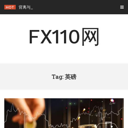
Skip
HOT
背离与背驰：一字之差，交易逻辑天壤之别
to
content
FX110网
Tag: 英磅