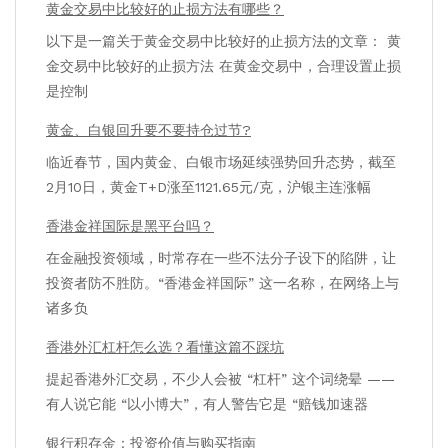
黄金交易中比较好的止损方法有哪些？
以下是一篇关于黄金交易中比较好的止损方法的文章： 黄
金交易中比较好的止损方法 在黄金交易中，合理设置止损
是控制
黄金、白银回升要不要持仓过节?
临近春节，国内黄金、白银市场延续强势回升态势，截至
2月10日，黄金T+D涨至1121.65元/克，沪银主连涨幅
香港金祥国际是黑平台吗？
在金融投资领域，时常存在一些不法分子设下的陷阱，让
投资者防不胜防。“香港金祥国际” 这一名称，在网络上与
诸多负
香港外汇杠杆怎么选？看懂这篇不踩坑
提起香港外汇交易，不少人会被 “杠杆” 这个词绕晕 ——
有人说它能 “以小博大”，有人警告它是 “赔钱加速器
银行积存金：投资价值与购买指南