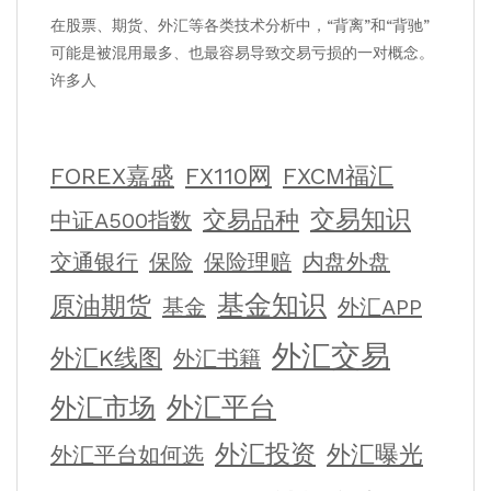
在股票、期货、外汇等各类技术分析中，“背离”和“背驰”
可能是被混用最多、也最容易导致交易亏损的一对概念。
许多人
FOREX嘉盛
FX110网
FXCM福汇
交易知识
交易品种
中证A500指数
交通银行
保险
保险理赔
内盘外盘
基金知识
原油期货
基金
外汇APP
外汇交易
外汇K线图
外汇书籍
外汇平台
外汇市场
外汇投资
外汇曝光
外汇平台如何选