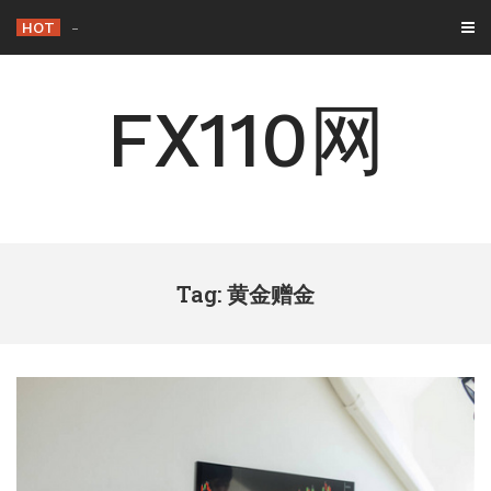
Skip
HOT
背离与背驰：一字
-
to
content
FX110网
Tag: 黄金赠金