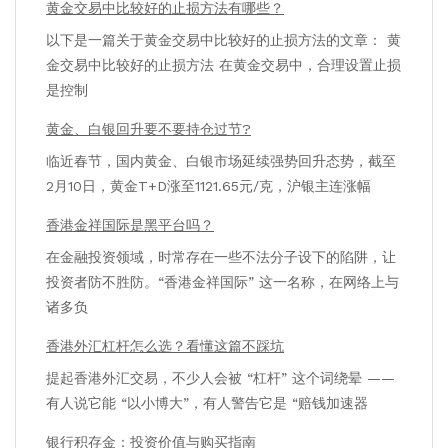
黄金交易中比较好的止损方法有哪些？
以下是一篇关于黄金交易中比较好的止损方法的文章： 黄
金交易中比较好的止损方法 在黄金交易中，合理设置止损
是控制
黄金、白银回升要不要持仓过节?
临近春节，国内黄金、白银市场延续强势回升态势，截至
2月10日，黄金T+D涨至1121.65元/克，沪银主连涨幅
香港金祥国际是黑平台吗？
在金融投资领域，时常存在一些不法分子设下的陷阱，让
投资者防不胜防。“香港金祥国际” 这一名称，在网络上与
诸多负
香港外汇杠杆怎么选？看懂这篇不踩坑
提起香港外汇交易，不少人会被 “杠杆” 这个词绕晕 ——
有人说它能 “以小博大”，有人警告它是 “赔钱加速器
银行积存金：投资价值与购买指南