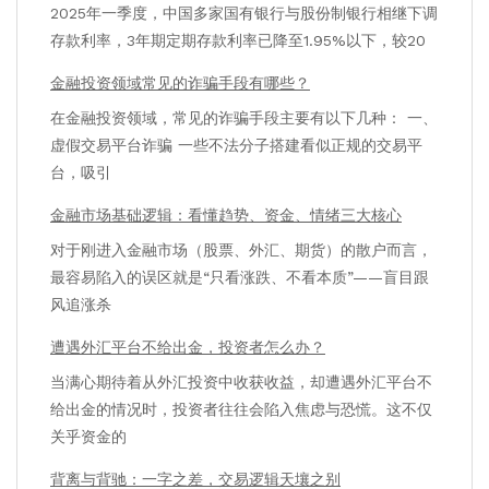
2025年一季度，中国多家国有银行与股份制银行相继下调
存款利率，3年期定期存款利率已降至1.95%以下，较20
金融投资领域常见的诈骗手段有哪些？
在金融投资领域，常见的诈骗手段主要有以下几种： 一、
虚假交易平台诈骗 一些不法分子搭建看似正规的交易平
台，吸引
金融市场基础逻辑：看懂趋势、资金、情绪三大核心
对于刚进入金融市场（股票、外汇、期货）的散户而言，
最容易陷入的误区就是“只看涨跌、不看本质”——盲目跟
风追涨杀
遭遇外汇平台不给出金，投资者怎么办？
当满心期待着从外汇投资中收获收益，却遭遇外汇平台不
给出金的情况时，投资者往往会陷入焦虑与恐慌。这不仅
关乎资金的
背离与背驰：一字之差，交易逻辑天壤之别