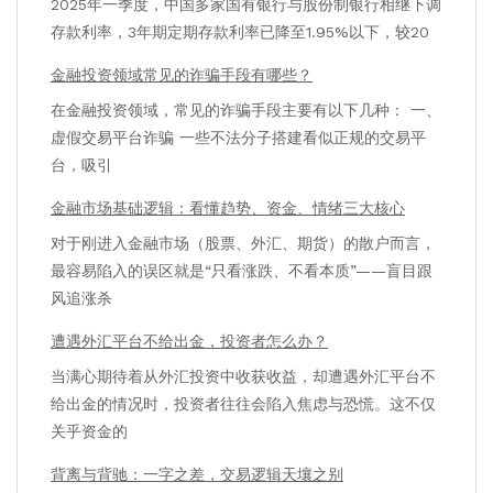
2025年一季度，中国多家国有银行与股份制银行相继下调
存款利率，3年期定期存款利率已降至1.95%以下，较20
金融投资领域常见的诈骗手段有哪些？
在金融投资领域，常见的诈骗手段主要有以下几种： 一、
虚假交易平台诈骗 一些不法分子搭建看似正规的交易平
台，吸引
金融市场基础逻辑：看懂趋势、资金、情绪三大核心
对于刚进入金融市场（股票、外汇、期货）的散户而言，
最容易陷入的误区就是“只看涨跌、不看本质”——盲目跟
风追涨杀
遭遇外汇平台不给出金，投资者怎么办？
当满心期待着从外汇投资中收获收益，却遭遇外汇平台不
给出金的情况时，投资者往往会陷入焦虑与恐慌。这不仅
关乎资金的
背离与背驰：一字之差，交易逻辑天壤之别