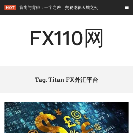
Skip
HOT
背离与背驰：一字之差，交易逻辑天壤之别
to
content
FX110网
Tag: Titan FX外汇平台