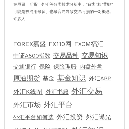
在股票、期货、外汇等各类技术分析中，“背离”和“背驰”
可能是被混用最多、也最容易导致交易亏损的一对概念。
许多人
FOREX嘉盛
FX110网
FXCM福汇
交易知识
交易品种
中证A500指数
交通银行
保险
保险理赔
内盘外盘
基金知识
原油期货
基金
外汇APP
外汇交易
外汇K线图
外汇书籍
外汇平台
外汇市场
外汇投资
外汇曝光
外汇平台如何选