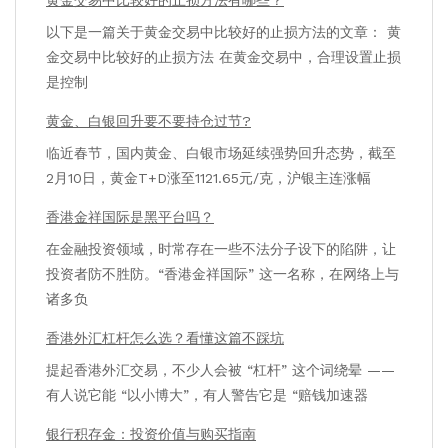
以下是一篇关于黄金交易中比较好的止损方法的文章： 黄
金交易中比较好的止损方法 在黄金交易中，合理设置止损
是控制
黄金、白银回升要不要持仓过节?
临近春节，国内黄金、白银市场延续强势回升态势，截至
2月10日，黄金T+D涨至1121.65元/克，沪银主连涨幅
香港金祥国际是黑平台吗？
在金融投资领域，时常存在一些不法分子设下的陷阱，让
投资者防不胜防。“香港金祥国际” 这一名称，在网络上与
诸多负
香港外汇杠杆怎么选？看懂这篇不踩坑
提起香港外汇交易，不少人会被 “杠杆” 这个词绕晕 ——
有人说它能 “以小博大”，有人警告它是 “赔钱加速器
银行积存金：投资价值与购买指南