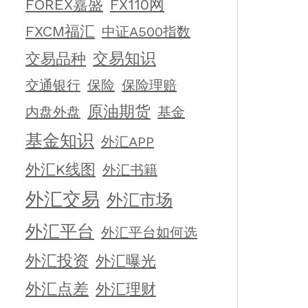
FOREX嘉盛
FX110网
FXCM福汇
中证A500指数
交易知识
交易品种
交通银行
保险
保险理赔
原油期货
内盘外盘
基金
基金知识
外汇APP
外汇K线图
外汇书籍
外汇交易
外汇市场
外汇平台
外汇平台如何选
外汇投资
外汇曝光
外汇点差
外汇理财