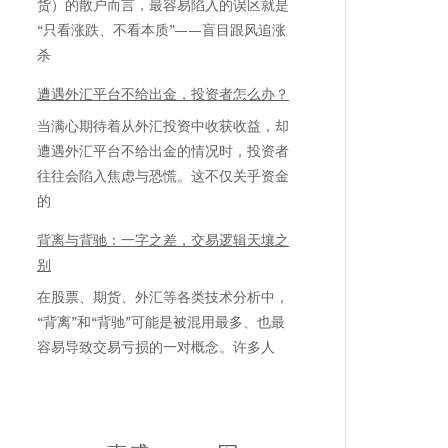
货）的散户而言，最容易陷入的误区就是
“只看涨跌、不看本质”——盲目跟风追涨
杀
遭遇外汇平台不给出金，投资者怎么办？
当满心期待着从外汇投资中收获收益，却
遭遇外汇平台不给出金的情况时，投资者
往往会陷入焦虑与恐慌。这不仅关乎资金
的
背离与背驰：一字之差，交易逻辑天壤之
别
在股票、期货、外汇等各类技术分析中，
“背离”和“背驰”可能是被混用最多、也最
容易导致交易亏损的一对概念。许多人