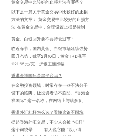
黄金交易中比较好的止损方法有哪些？
以下是一篇关于黄金交易中比较好的止损
方法的文章： 黄金交易中比较好的止损方
法 在黄金交易中，合理设置止损是控制
黄金、白银回升要不要持仓过节?
临近春节，国内黄金、白银市场延续强势
回升态势，截至2月10日，黄金T+D涨至
1121.65元/克，沪银主连涨幅
香港金祥国际是黑平台吗？
在金融投资领域，时常存在一些不法分子
设下的陷阱，让投资者防不胜防。“香港金
祥国际” 这一名称，在网络上与诸多负
香港外汇杠杆怎么选？看懂这篇不踩坑
提起香港外汇交易，不少人会被 “杠杆”
这个词绕晕 —— 有人说它能 “以小博