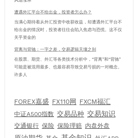
风追涨杀
遭遇外汇平台不给出金，投资者怎么办？
当满心期待着从外汇投资中收获收益，却遭遇外汇平台不
给出金的情况时，投资者往往会陷入焦虑与恐慌。这不仅
关乎资金的
背离与背驰：一字之差，交易逻辑天壤之别
在股票、期货、外汇等各类技术分析中，“背离”和“背驰”
可能是被混用最多、也最容易导致交易亏损的一对概念。
许多人
FOREX嘉盛
FX110网
FXCM福汇
交易知识
交易品种
中证A500指数
交通银行
保险
保险理赔
内盘外盘
基金知识