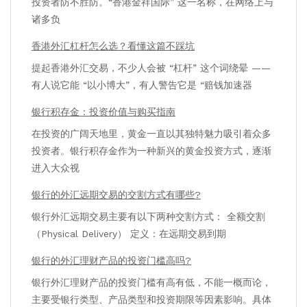
投资者防不胜防。“香港金祥国际” 这一名称，在网络上与
诸多负
香港外汇杠杆怎么选？看懂这篇不踩坑
提起香港外汇交易，不少人会被 “杠杆” 这个词绕晕 ——
有人说它能 “以小博大”，有人警告它是 “赔钱加速器
银行积存金：投资价值与购买指南
在投资的广阔天地里，黄金一直以其独特魅力吸引着众多
投资者。银行积存金作为一种新兴的黄金投资方式，逐渐
进入大众视
银行的外汇远期交易的交割方式有哪些?
银行外汇远期交易主要有以下两种交割方式： 全额交割
（Physical Delivery） 定义：在远期交易到期
银行的外汇理财产品的投资门槛高吗?
银行外汇理财产品的投资门槛有高有低，不能一概而论，
主要受银行类型、产品类型和投资期限等因素影响。具体