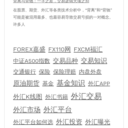
背离与背驰：一字之差，交易逻辑天壤之别
在股票、期货、外汇等各类技术分析中，“背离”和“背驰”
可能是被混用最多、也最容易导致交易亏损的一对概念。
许多人
FOREX嘉盛
FX110网
FXCM福汇
交易知识
交易品种
中证A500指数
交通银行
保险
保险理赔
内盘外盘
基金知识
原油期货
基金
外汇APP
外汇交易
外汇K线图
外汇书籍
外汇平台
外汇市场
外汇投资
外汇曝光
外汇平台如何选