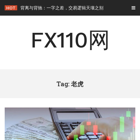
Skip
HOT
背离与背驰：一字之差，交易逻辑天壤之别
to
content
FX110网
Tag: 老虎